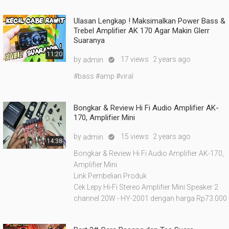
Ulasan Lengkap ! Maksimalkan Power Bass &
Trebel Amplifier AK 170 Agar Makin Glerr
Suaranya
11:20
by
17 views
2 years ago
admin

#bass #amp #viral
Bongkar & Review Hi Fi Audio Amplifier AK-
170, Amplifier Mini
by
15 views
2 years ago
admin

14:38
Bongkar & Review Hi Fi Audio Amplifier AK-170,
Amplifier Mini
Link Pembelian Produk
Cek Lepy Hi-Fi Stereo Amplifier Mini Speaker 2
channel 20W - HY-2001 dengan harga Rp73.000