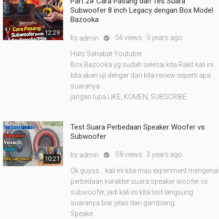
Part 2# Cara Pasang dan Tes Suara
Subwoofer 8 inch Legacy dengan Box Model
Bazooka
12:29
by
56 views
3 years ago
admin

Halo Sahabat Youtuber
Box Bazooka yg sudah selesai kita Rakit kali ini
kita akan uji dengar dan kita review seperti apa
suaranya .
jangan lupa LIKE, KOMEN, SUBSCRIBE
Test Suara Perbedaan Speaker Woofer vs
Subwoofer
by
58 views
3 years ago
admin

10:21
Ok guyss... kali ini kita mau experiment mengenai
perbedaan karakter suara speaker woofer vs
subwoofer, jadi kali ini kita test langsung
suaranya biar jelas dan gamblang.
Speake