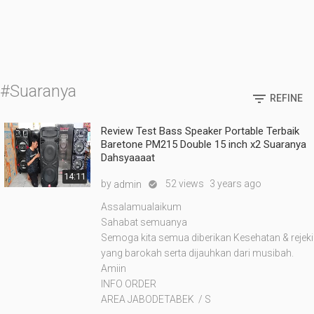
#Suaranya

REFINE
Review Test Bass Speaker Portable Terbaik
Baretone PM215 Double 15 inch x2 Suaranya
Dahsyaaaat
14:11
by
52 views
3 years ago
admin

Assalamualaikum
Sahabat semuanya
Semoga kita semua diberikan Kesehatan & rejeki
yang barokah serta dijauhkan dari musibah.
Amiin
INFO ORDER
AREA JABODETABEK / S