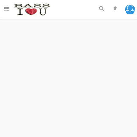


